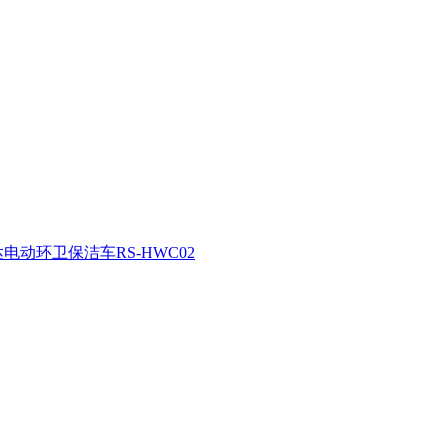
电动环卫保洁车RS-HWC02