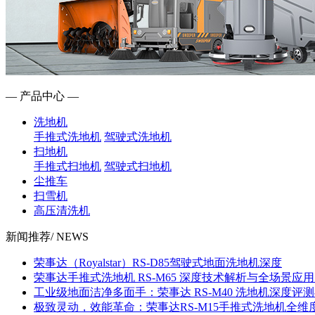
— 产品中心 —
洗地机
手推式洗地机
驾驶式洗地机
扫地机
手推式扫地机
驾驶式扫地机
尘推车
扫雪机
高压清洗机
新闻推荐
/ NEWS
荣事达（Royalstar）RS-D85驾驶式地面洗地机深度
荣事达手推式洗地机 RS-M65 深度技术解析与全场景应
工业级地面洁净多面手：荣事达 RS-M40 洗地机深度评
极致灵动，效能革命：荣事达RS-M15手推式洗地机全维