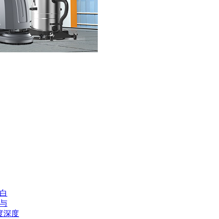
用白
测与
度深度