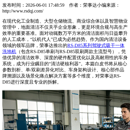
发布时间：2026-06-01 17:48:59
作者：荣事达小编
来源：
http://www.rsdqj.com/
在现代化工业制造、大型仓储物流、商业综合体以及智慧物业
管理中，地面清洁不仅关乎企业形象，更是环境合规与高生产
效率的重要基准。面对动辄数万平方米的清洁面积与日益攀升
的人工成本，“以机代人”已成为必然趋势。作为国内清洁设备
领域的领军品牌，荣事达推出的
RS-D85系列驾驶式吸干一体
洗地机
（包含RS-D85单刷与RS-D85双刷两款主流型号），凭
借优异的清洁效率、深度的硬件配置优化以及高耐用性的车身
系统，成为行业瞩目的“清洁硬核利器”。本篇白皮书将从核心
参数剖析、单/双刷差异化对比、车身架构设计、核心部件品
牌溯源以及场景化痛点解决方案等多个维度，对荣事达RS-
D85进行深度且专业的拆解。