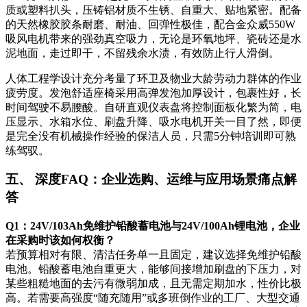
质或塑料扒头，压铸铝材质不生锈、自重大、贴地紧密。配备
的天然橡胶胶条耐磨、耐油、回弹性极佳，配合金众威550W
吸风电机带来的强劲真空吸力，无论是环氧地坪、瓷砖还是水
泥地面，走过即干，不留残余水渍，有效防止行人滑倒。
人体工程学设计充分考量了环卫及物业大龄劳动力群体的作业
疲劳度。发泡舒适座椅采用高弹发泡加厚设计，包裹性好，长
时间驾驶不易腰酸。自研直观仪表盘将控制面板化繁为简，电
压显示、水箱水位、刷盘升降、吸水电机开关一目了然，即便
是完全没有机械操作经验的保洁人员，只需5分钟培训即可熟
练驾驭。
五、 深度FAQ：企业选购、运维与应用场景痛点解
答
Q1：24V/103Ah免维护铅酸蓄电池与24V/100Ah锂电池，企业
在采购时该如何权衡？
若预算相对有限、清洁任务单一且固定，建议选择免维护铅酸
电池。铅酸蓄电池自重更大，能够间接增加刷盘的下压力，对
某些粗糙地面的去污有微弱加成，且无需定期加水，性价比极
高。若需要高强度“随充随用”或多班倒作业的工厂、大型交通