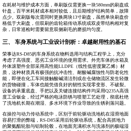
在耗材与维护成本方面，单刷版仅需更换一块580mm的刷盘或
针盘，百平米耗材成本相对较低，且后期维护结构简单，故障
点少。双刷版每次需同时更换两块13寸刷盘，虽然单块刷盘价
格低于大刷盘，但双刷的齿轮箱传动系统或双皮带结构相对复
杂，日常巡检时需要留意双侧刷毛的磨损均匀度。
三、 车身系统与工业设计剖析：卓越耐用性的基石
荣事达RS-D85的车身系统在物料选用与结构工程学上，充分
考虑了高强度、恶劣工业环境的使用需求。外壳车体的水箱及
外体滚塑件全部采用高性能LLDPE（线性低密度聚乙烯）材
质，这种材质具有极强的抗冲击性、耐酸碱腐蚀性与防老化性
能，即便在化工车间接触酸碱清洁剂或在仓储物流区发生轻微
的货物碰撞，车体也能凭借良好的韧性实现零变形、不破裂。
设备的承重底盘、手把以及关键连接结构件均采用Q235A高强
度工业钣金，经过严格的电泳防锈与喷塑工艺处理，彻底杜绝
了洗地机长期在潮湿、多水环境下作业导致的生锈剥落问题。
在操控与动力传动系统中，区别于前轮驱动洗地机在湿滑地面
容易打滑的弊端，RS-D85采用后轮驱动系统，配合高抓地力
的聚氨酯轮胎与铝制轮毂，在地面充满积水与洗涤剂的极端湿