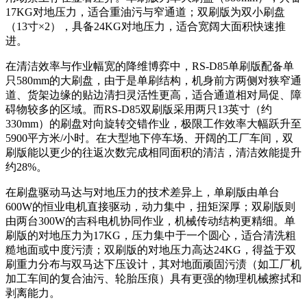
17KG对地压力，适合重油污与窄通道；双刷版为双小刷盘
（13寸×2），具备24KG对地压力，适合宽阔大面积快速推
进。
在清洁效率与作业幅宽的降维博弈中，RS-D85单刷版配备单
只580mm的大刷盘，由于是单刷结构，机身前方两侧对狭窄通
道、货架边缘的贴边清扫灵活性更高，适合通道相对局促、障
碍物较多的区域。而RS-D85双刷版采用两只13英寸（约
330mm）的刷盘对向旋转交错作业，极限工作效率大幅跃升至
5900平方米/小时。在大型地下停车场、开阔的工厂车间，双
刷版能以更少的往返次数完成相同面积的清洁，清洁效能提升
约28%。
在刷盘驱动马达与对地压力的技术差异上，单刷版由单台
600W的恒业电机直接驱动，动力集中，扭矩深厚；双刷版则
由两台300W的吉科电机协同作业，机械传动结构更精细。单
刷版的对地压力为17KG，压力集中于一个圆心，适合清洗粗
糙地面或中度污渍；双刷版的对地压力高达24KG，得益于双
刷重力分布与双马达下压设计，其对地面顽固污渍（如工厂机
加工车间的复合油污、轮胎压痕）具有更强的物理机械擦拭和
剥离能力。