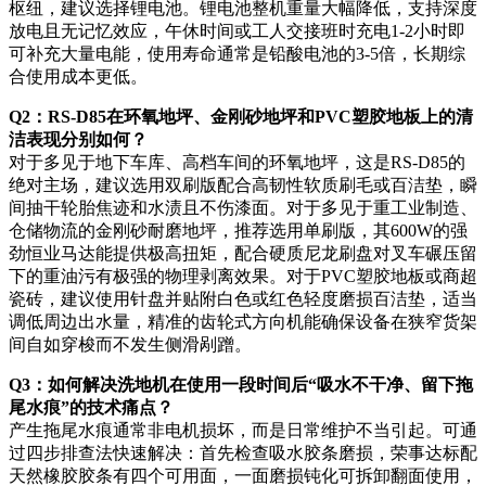
枢纽，建议选择锂电池。锂电池整机重量大幅降低，支持深度
放电且无记忆效应，午休时间或工人交接班时充电1-2小时即
可补充大量电能，使用寿命通常是铅酸电池的3-5倍，长期综
合使用成本更低。
Q2：RS-D85在环氧地坪、金刚砂地坪和PVC塑胶地板上的清
洁表现分别如何？
对于多见于地下车库、高档车间的环氧地坪，这是RS-D85的
绝对主场，建议选用双刷版配合高韧性软质刷毛或百洁垫，瞬
间抽干轮胎焦迹和水渍且不伤漆面。对于多见于重工业制造、
仓储物流的金刚砂耐磨地坪，推荐选用单刷版，其600W的强
劲恒业马达能提供极高扭矩，配合硬质尼龙刷盘对叉车碾压留
下的重油污有极强的物理剥离效果。对于PVC塑胶地板或商超
瓷砖，建议使用针盘并贴附白色或红色轻度磨损百洁垫，适当
调低周边出水量，精准的齿轮式方向机能确保设备在狭窄货架
间自如穿梭而不发生侧滑剐蹭。
Q3：如何解决洗地机在使用一段时间后“吸水不干净、留下拖
尾水痕”的技术痛点？
产生拖尾水痕通常非电机损坏，而是日常维护不当引起。可通
过四步排查法快速解决：首先检查吸水胶条磨损，荣事达标配
天然橡胶胶条有四个可用面，一面磨损钝化可拆卸翻面使用，