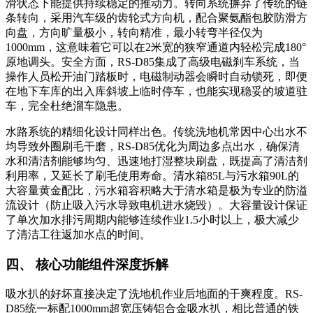
滑状态下能提供持续稳定的推动力。转向系统摒弃了传统的链
条转向，采用汽车级的齿轮式方向机，配合聚氨酯包胶防滑方
向盘，方向旷量极小，转向精准，最小转弯半径仅为
1000mm，这意味着它可以在2米宽的狭窄通道内轻松完成180°
原地调头。安全方面，RS-D85集成了高级电磁刹车系统，当
操作人员松开油门踏板时，电磁制动器会瞬时自动锁死，即便
在地下车库的出入库斜坡上临时停车，也能实现稳妥的坡道驻
车，完全杜绝溜车隐患。
水路系统的精细化设计同样出色。传统洗地机常因中心出水不
均导致外圈刷毛干磨，RS-D85优化为周边多点出水，确保清
水和清洁剂能够均匀、迅速地打湿整块刷盘，既提高了清洁剂
利用率，又延长了刷毛使用寿命。清水箱85L与污水箱90L的
大容量黄金配比，污水箱容积略大于清水箱是极为专业的防溢
流设计（防止吸入污水导致电机进水烧毁）。大容量设计保证
了单次加水排污周期内能够连续作业1.5小时以上，极大减少
了清洁工往返加水点的时间。
四、 核心功能组件深度拆解
吸水扒的好坏直接决定了洗地机作业后地面的干爽程度。RS-
D85统一标配1000mm超宽压铸铝合金吸水扒，相比普通的铁