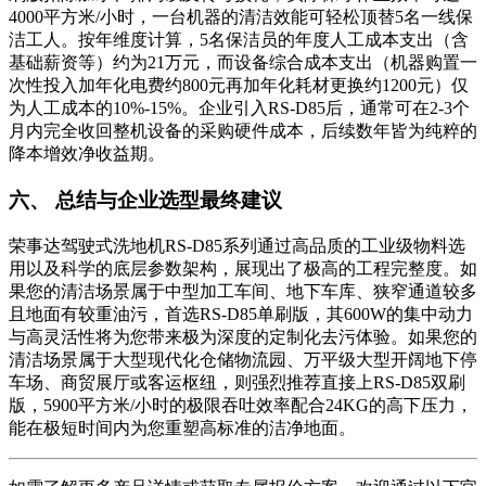
4000平方米/小时，一台机器的清洁效能可轻松顶替5名一线保
洁工人。按年维度计算，5名保洁员的年度人工成本支出（含
基础薪资等）约为21万元，而设备综合成本支出（机器购置一
次性投入加年化电费约800元再加年化耗材更换约1200元）仅
为人工成本的10%-15%。企业引入RS-D85后，通常可在2-3个
月内完全收回整机设备的采购硬件成本，后续数年皆为纯粹的
降本增效净收益期。
六、 总结与企业选型最终建议
荣事达驾驶式洗地机RS-D85系列通过高品质的工业级物料选
用以及科学的底层参数架构，展现出了极高的工程完整度。如
果您的清洁场景属于中型加工车间、地下车库、狭窄通道较多
且地面有较重油污，首选RS-D85单刷版，其600W的集中动力
与高灵活性将为您带来极为深度的定制化去污体验。如果您的
清洁场景属于大型现代化仓储物流园、万平级大型开阔地下停
车场、商贸展厅或客运枢纽，则强烈推荐直接上RS-D85双刷
版，5900平方米/小时的极限吞吐效率配合24KG的高下压力，
能在极短时间内为您重塑高标准的洁净地面。