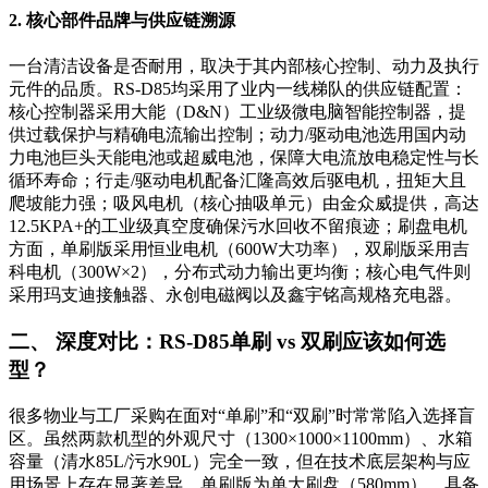
2. 核心部件品牌与供应链溯源
一台清洁设备是否耐用，取决于其内部核心控制、动力及执行
元件的品质。RS-D85均采用了业内一线梯队的供应链配置：
核心控制器采用大能（D&N）工业级微电脑智能控制器，提
供过载保护与精确电流输出控制；动力/驱动电池选用国内动
力电池巨头天能电池或超威电池，保障大电流放电稳定性与长
循环寿命；行走/驱动电机配备汇隆高效后驱电机，扭矩大且
爬坡能力强；吸风电机（核心抽吸单元）由金众威提供，高达
12.5KPA+的工业级真空度确保污水回收不留痕迹；刷盘电机
方面，单刷版采用恒业电机（600W大功率），双刷版采用吉
科电机（300W×2），分布式动力输出更均衡；核心电气件则
采用玛支迪接触器、永创电磁阀以及鑫宇铭高规格充电器。
二、 深度对比：RS-D85单刷 vs 双刷应该如何选
型？
很多物业与工厂采购在面对“单刷”和“双刷”时常常陷入选择盲
区。虽然两款机型的外观尺寸（1300×1000×1100mm）、水箱
容量（清水85L/污水90L）完全一致，但在技术底层架构与应
用场景上存在显著差异。单刷版为单大刷盘（580mm），具备