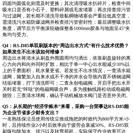
四面均圆弧化则需及时更换；其次清理吸水扒碎片，检查中间
吸水口是否有小石子、塑料碎屑或毛发堵塞；再次排查排污管
与过滤网，若长期不清洗导致黏稠物堵塞会严重拉低真空度，
需清洗污水箱防爆滤网并检查排污管密封性；最后调整吸水扒
角度，调节后方平衡滚轮确保整条1000mm胶条与地面呈45°夹
角均匀受力。
Q4：RS-D85单双刷版本的“周边出水方式”有什么技术优势？
如果发生不出水该如何维修？
周边出水将清水从刷盘外围圆周均匀洒出，依靠刷盘旋转的离
心力向内和向外同时扩散，相比于单一中心出水能减少30%以
上的干磨面积，耗水量更省。若发生不出水情况，一查清水箱
滤网，频繁加入自来水或不干净的井水会导致内置不锈钢滤网
结垢堵塞，拧下清洗即可；二查永创电磁阀，开启手把出水开
关时若无“咔哒”的电磁阀吸合声，多为接触线路松动或电磁阀
烧毁；三查清水球阀，确认手动机械放水阀门是否意外关闭。
Q5：从长期的“经济学账本”来看，采购一台荣事达RS-D85能
为企业节省多少财务支出？
一名熟练保洁员使用传统尘推或拖把的时效约为800平方米/小
时，且持续作业2小时后效率由于疲劳会衰减50%。RS-D85双
刷版扣除加水、排污以及转弯损耗，实际保守作业效率可达