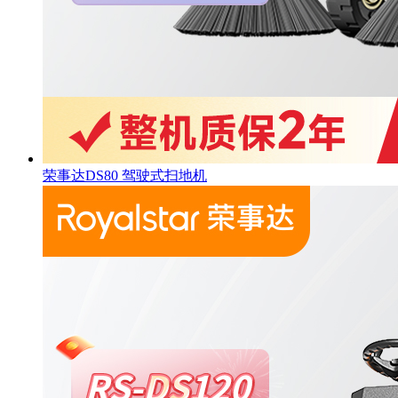
荣事达DS80 驾驶式扫地机