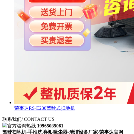
荣事达RS-E230驾驶式扫地机
联系我们
/ CONTACT US
官方咨询热线
19965035061
驾驶扫地机-手推洗地机-吸尘器-清洁设备厂家-荣事达官网