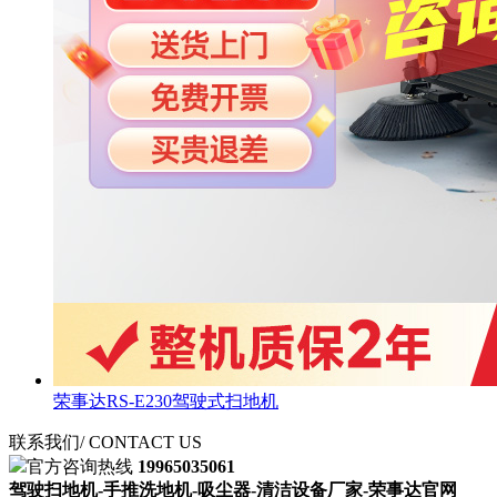
荣事达RS-E230驾驶式扫地机
联系我们
/ CONTACT US
官方咨询热线
19965035061
驾驶扫地机-手推洗地机-吸尘器-清洁设备厂家-荣事达官网