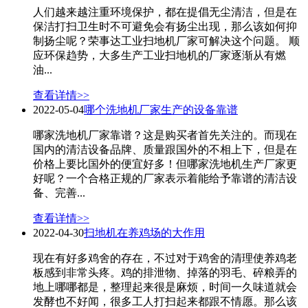
人们越来越注重环境保护，都在提倡无尘清洁，但是在
保洁打扫卫生时不可避免会有扬尘出现，那么该如何抑
制扬尘呢？荣事达工业扫地机厂家可解决这个问题。 顺
应环保趋势，大多生产工业扫地机的厂家逐渐从有燃
油...
查看详情>>
2022-05-04
哪个洗地机厂家生产的设备靠谱
哪家洗地机厂家靠谱？这是购买者首先关注的。而现在
国内的清洁设备品牌、质量跟国外的不相上下，但是在
价格上要比国外的便宜好多！但哪家洗地机生产厂家更
好呢？一个合格正规的厂家表示着能给予靠谱的清洁设
备、完善...
查看详情>>
2022-04-30
扫地机在养鸡场的大作用
现在有好多鸡舍的存在，不过对于鸡舍的清理使养鸡老
板感到非常头疼。鸡的排泄物、掉落的羽毛、碎粮弄的
地上哪哪都是，整理起来很是麻烦，时间一久味道就会
发酵也不好闻，很多工人打扫起来都跟不情愿。那么该