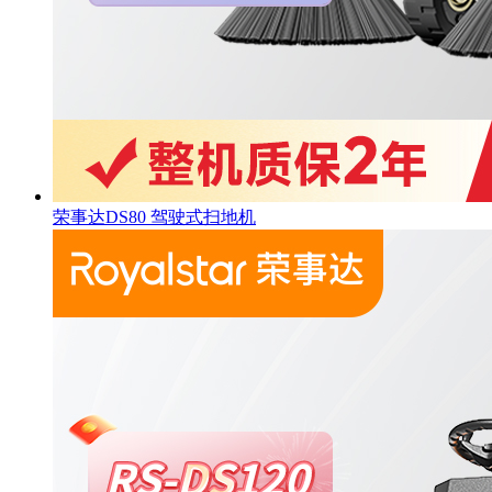
荣事达DS80 驾驶式扫地机