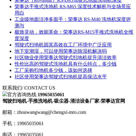
荣事达（Royalstar）RS-D85驾驶式地面洗地机深度
荣事达手推式洗地机 RS-M65 深度技术解析与全场景应
用白
工业级地面洁净多面手：荣事达 RS-M40 洗地机深度评
测与
极致灵动，效能革命：荣事达RS-M15手推式洗地机全维
度深度
驾驶式扫地机​因其高效在工厂环境中广泛应用
地下室潮湿，可以使用荣事达除湿机解决吗
社区物业使用荣事达驾驶式扫地机提升清洁效率
性价比高的驾驶式洗地机具有什么特点，多少钱
工厂采购扫地机多少钱，该如何选择
社区使用荣事达驾驶式扫地机提高保洁水平
联系我们
/ CONTACT US
官方咨询热线
19965035061
驾驶扫地机-手推洗地机-吸尘器-清洁设备厂家-荣事达官网
邮箱：zhouwangwang@chengxi-mro.com
手机：19965035061
电话：19965035061