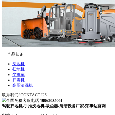
— 产品知识 —
洗地机
扫地机
尘推车
扫雪机
高压清洗机
联系我们
/ CONTACT US
全国免费客服电话
19965035061
驾驶扫地机-手推洗地机-吸尘器-清洁设备厂家-荣事达官网