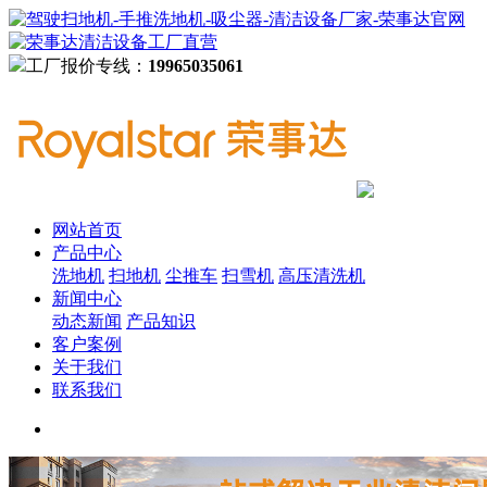
工厂报价专线：
19965035061
网站首页
产品中心
洗地机
扫地机
尘推车
扫雪机
高压清洗机
新闻中心
动态新闻
产品知识
客户案例
关于我们
联系我们