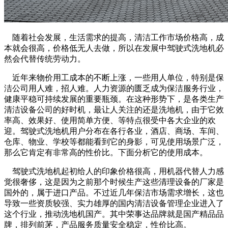
随着社会发展，生活需求的提高，清洁工作市场价格高，成
本就会很高，价格低无人去做，所以在发展中驾驶式洗地机必
然会代替传统劳动力。
近年来物价用工成本的不断上涨，一些用人单位，特别是保
洁公司用人难，招人难。人力资源的匮乏成为保洁服务行业，
健康平稳可持续发展的重要瓶颈。在这种形势下，是各类生产
清洁设备公司的好时机，最让人关注的还是洗地机，由于它效
率高、效果好、使用简单方便、等特点很受中各大企业的欢
迎。驾驶式洗地机用户分布在各行各业，酒店、商场、车间、
仓库、物业、学校等都能看到它的身影，可见使用场景广泛，
那么它肯定有非常高的性价比。下面分析它的使用成本。
驾驶式洗地机起初给人的印象价格很高，用机器代替人力感
觉很奢侈，这是因为之前那个时候生产这些清理设备的厂家是
国外的，属于进口产品。不过近几年保洁市场需求增长，这也
导致一些资质较强、实力雄厚的国内清洁设备管理企业进入了
这个行业，推动洗地机国产。其中荣事达品牌就是国产精品品
牌，排列前茅，产品服务质量安全稳定，性价比高。